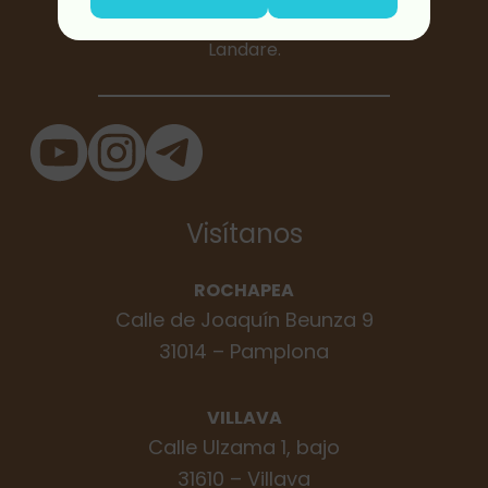
relacionados con la ecología,
Landare.
Visítanos
ROCHAPEA
Calle de Joaquín Beunza 9
31014 – Pamplona
VILLAVA
Calle Ulzama 1, bajo
31610 – Villava