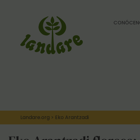
CONÓCEN
Landare.org
>
Eko Arantzadi