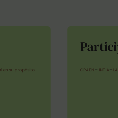
Partic
l es su propósito.
CPAEN
–
INTIA
–
L