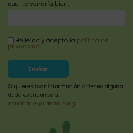
cual te vendría bien.
He leído y acepto la
política de
privacidad
Por
favor,
deja
este
campo
Si quieres más información o tienes alguna
vacío.
duda escríbenos a:
actividades@landare.org