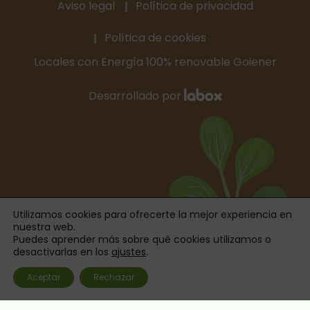
Aviso legal
Política de privacidad
Política de cookies
Locales con Energía 100% renovable Goiener
Desarrollado por
Utilizamos cookies para ofrecerte la mejor experiencia en
nuestra web.
Puedes aprender más sobre qué cookies utilizamos o
desactivarlas en los
ajustes
.
Aceptar
Rechazar