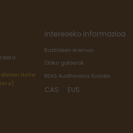
Intereseko informazioa
Bazkideen eremua
ralera
Ohiko galderak
ietan itxita
REAS Auditoretza Soziala
30era)
CAS
EUS