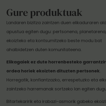
Gure produktuak
Landaren bizitza zaintzen duen elikaduraren al
apustua egiten dugu: pertsonena, planetarena,
ekoizteko eta kontsumitzeko beste modu bat
ahalbidetzen duten komunitateena.
Elikagaiek ez dute horrenbesteko garrantziri
ordea horiek ekoizten dituzten pertsonek
.
Horregatik, konfiantzazko, errespetuzko eta elk
zaintzeko harremanak sortzeko lan egiten dugu
Bitartekaririk eta irabazi-asmorik gabeko ekoiz