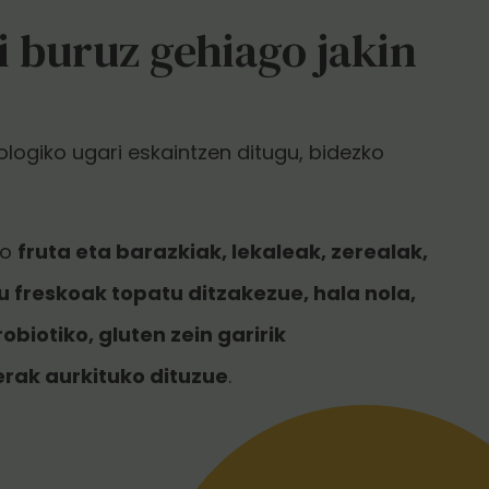
 buruz gehiago jakin
kologiko ugari eskaintzen ditugu, bidezko
ko
fruta eta barazkiak, lekaleak, zerealak,
 freskoak topatu ditzakezue, hala nola,
biotiko, gluten zein garirik
ak aurkituko dituzue
.