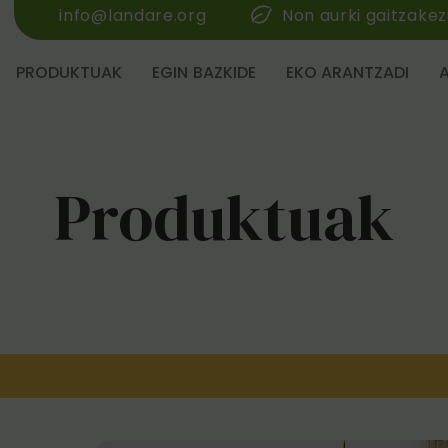
info@landare.org
Non aurki gaitzake
PRODUKTUAK
EGIN BAZKIDE
EKO ARANTZADI
Produktuak