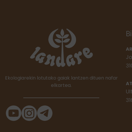
B
A
Jo
31
Ekologiarekin lotutako gaiak lantzen dituen nafar
A
elkartea.
Ul
31