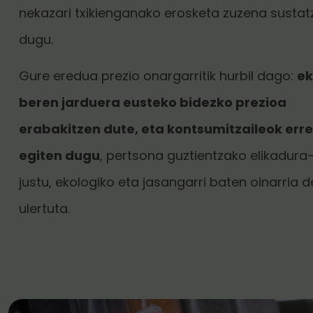
nekazari txikienganako erosketa zuzena sustat
dugu.
Gure eredua prezio onargarritik hurbil dago:
ek
beren jarduera eusteko bidezko prezioa
erabakitzen dute, eta kontsumitzaileok err
egiten dugu
, pertsona guztientzako elikadur
justu, ekologiko eta jasangarri baten oinarria d
ulertuta.