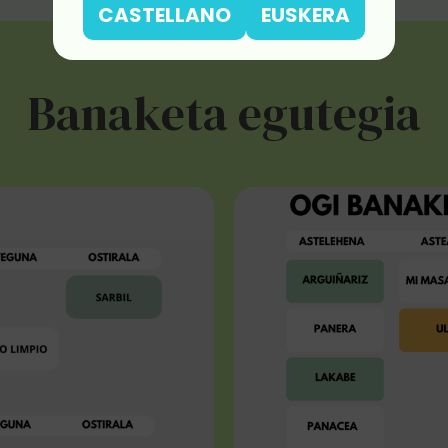
CASTELLANO
EUSKERA
Banaketa egutegia