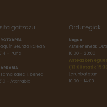
isita gaitzazu
Ordutegiak
RROTXAPEA
Negua
aquín Beunza kalea 9
Astelehenetik Osti
014 – Iruña
10:00 – 20:00
Asteazken eguerd
(13:00etatik 15:
TARRABIA
Larunbatetan
tzama kalea 1, behea
10:00 – 14:00
610 – Atarrabia