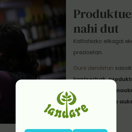
Produktuei
nahi dut
Kalitatezko elikagai e
prezioetan.
Gure dendetan
sasoi
kontserbak, produktu
dieta begano, maokro
gabekoentzako auker