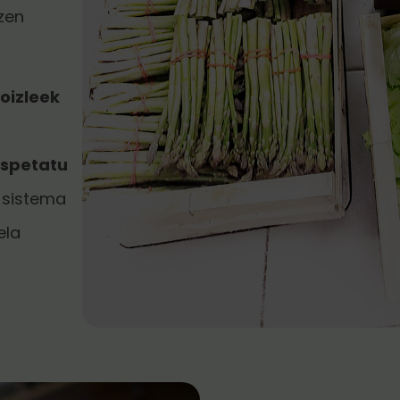
zen
oizleek
espetatu
a-sistema
ela