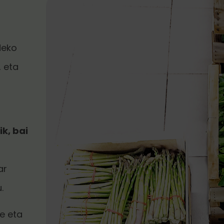
deko
 eta
k, bai
ar
.
le eta