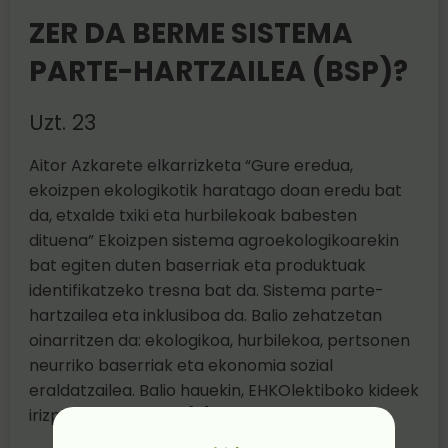
ZER DA BERME SISTEMA
PARTE-HARTZAILEA (BSP)?
Uzt. 23
Aitor Azkarete elkarrizketa “Gure eredua,
ekoizpen ekologikotik haratago doan eredu bat
da, etxalde txiki eta hurbilekoak babesten
dituena” Ekoizpen sistema agroekologikoarekin
bat egiten duten baserriak eta produktuak
identifikatzeko tresna bat da. Sistema parte-
hartzailea eta inklusiboa da. Balio zehatzetan
oinarritzen da: ekologikoa, hurbilekoa, pertsonen
neurriko baserriak eta ekonomia sozial
eraldatzailea. Balio hauekin, EHKOlektiboko kideek
irizpideak definitzen […]