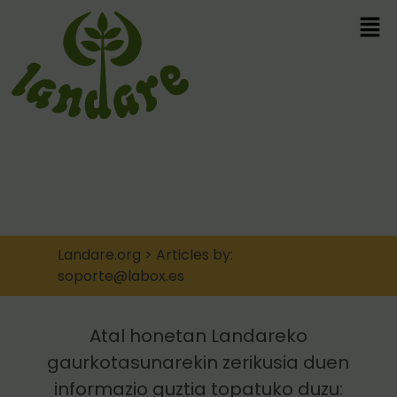
Landare.org
>
Articles by:
soporte@labox.es
Atal honetan Landareko
gaurkotasunarekin zerikusia duen
informazio guztia topatuko duzu: