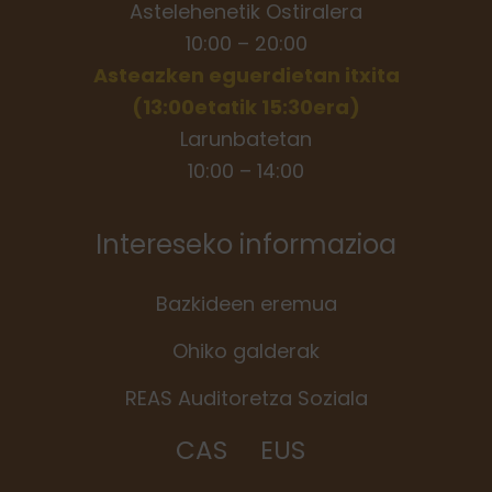
Astelehenetik Ostiralera
10:00 – 20:00
Asteazken eguerdietan itxita
(13:00etatik 15:30era)
Larunbatetan
10:00 – 14:00
Intereseko informazioa
Bazkideen eremua
Ohiko galderak
REAS Auditoretza Soziala
CAS
EUS