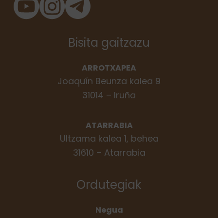
Bisita gaitzazu
ARROTXAPEA
Joaquín Beunza kalea 9
31014 – Iruña
ATARRABIA
Ultzama kalea 1, behea
31610 – Atarrabia
Ordutegiak
Negua