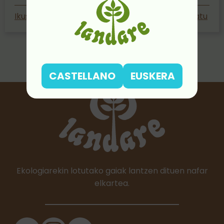
Ikusi jarduera
Partekatu
CASTELLANO
EUSKERA
Ekologiarekin lotutako gaiak lantzen dituen nafar
elkartea.