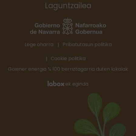
Laguntzailea
Lege oharra
Pribatutasun politika
Cookie politika
Goiener energia % 100 berriztagarria duten lokalak
ek eginda