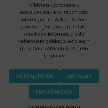
albisteak, jarduerak,
nobedadeak eta informazio
interesgarria. Aukeratu zein
gairen inguruan izan nahiko
zenukeen informazio edo
xehetasun gehiago, edo egin
gure gaurkotasun guztiaren
errepasoa.
AKTUALITATEA
EKITALDIA
EKO ARANZADI
AKTUALITATEA ITZULI