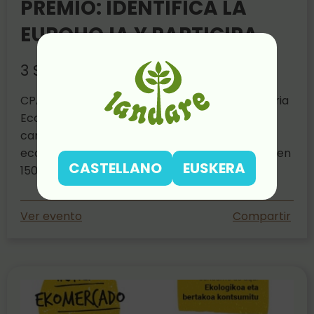
PREMIO: IDENTIFICA LA
EUROHOJA Y PARTICIPA
3 Sep 2025
CPAEN/NNPEK (Consejo de la Producción Agraria
Ecológica de Navarra) pone en marcha una
campaña para promocionar la alimentación
ecológica con un sorteo de 20 lotes valorados en
CASTELLANO
EUSKERA
150 euros de alimentos ecológicos de Navarra.
Ver evento
Compartir