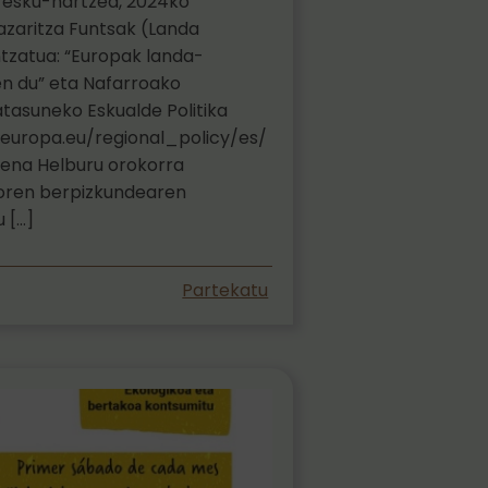
 esku-hartzea, 2024ko
zaritza Funtsak (Landa
tzatua: “Europak landa-
n du” eta Nafarroako
tasuneko Eskualde Politika
.europa.eu/regional_policy/es/
pena Helburu orokorra
oren berpizkundearen
 […]
Partekatu