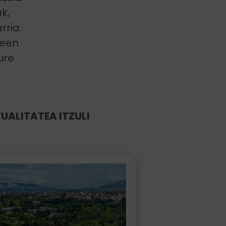
k,
rria.
keen
ure
UALITATEA ITZULI