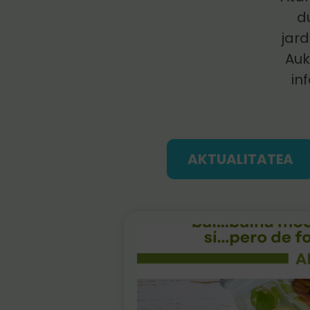
d
jard
Auk
in
AKTUALITATEA