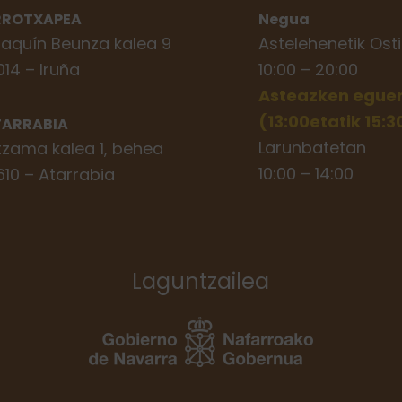
RROTXAPEA
Negua
aquín Beunza kalea 9
Astelehenetik Osti
014 – Iruña
10:00 – 20:00
Asteazken eguerd
(13:00etatik 15:
TARRABIA
Larunbatetan
tzama kalea 1, behea
10:00 – 14:00
610 – Atarrabia
Laguntzailea