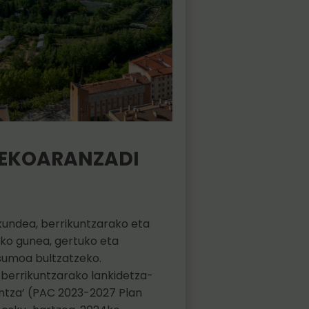
– EKOARANZADI
kundea, berrikuntzarako eta
ko gunea, gertuko eta
sumoa bultzatzeko.
-berrikuntzarako lankidetza-
untza’ (PAC 2023-2027 Plan