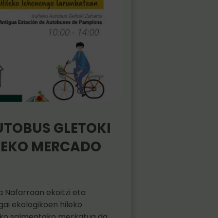
UTOBUS GLETOKI
 EKO MERCADO
 Nafarroan ekoitzi eta
gai ekologikoen hileko
ko salmentako merkatua da,