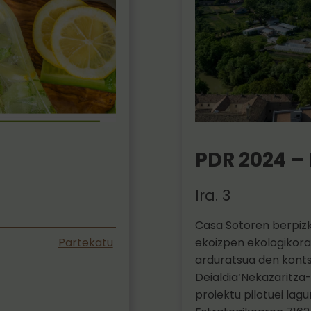
PDR 2024 
Ira. 3
Casa Sotoren berpiz
ekoizpen ekologikora
Partekatu
arduratsua den kont
Deialdia‘Nekazaritza
proiektu pilotuei lag