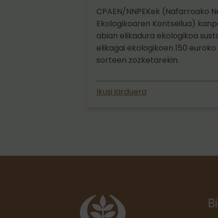
CPAEN/NNPEKek (Nafarroako Ne
Ekologikoaren Kontseilua) kanpa
abian elikadura ekologikoa sus
elikagai ekologikoen 150 euroko
sorteen zozketarekin.
Ikusi jarduera
B