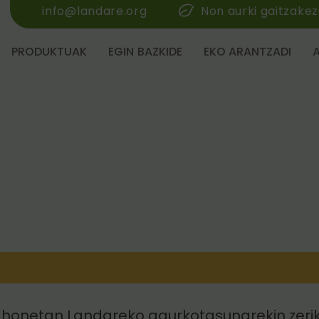
info@landare.org
Non aurki gaitzake
PRODUKTUAK
EGIN BAZKIDE
EKO ARANTZADI
 honetan Landareko gaurkotasunarekin zeri