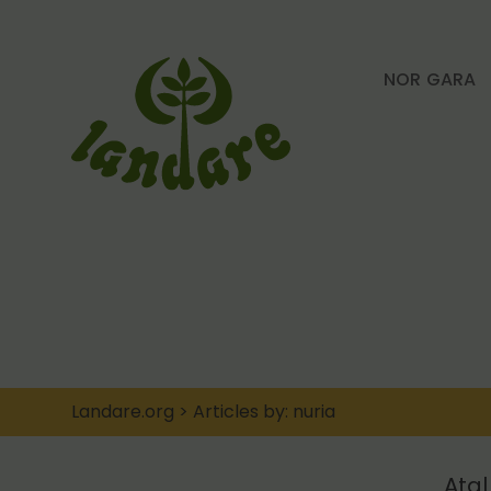
NOR GARA
Landare.org
>
Articles by: nuria
Atal