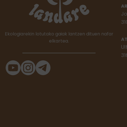
A
Jo
31
Ekologiarekin lotutako gaiak lantzen dituen nafar
A
elkartea.
Ul
31