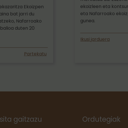
ekoizleen eta kontsu
kazaritza Ekoizpen
eta Nafarroako ekoiz
ina bat jarri du
gunea.
tatzeko, Nafarroako
 balioa duten 20
Ikusi jarduera
Partekatu
isita gaitzazu
Ordutegiak