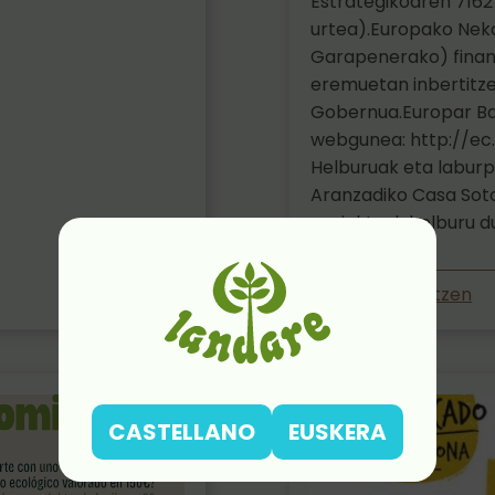
Estrategikoaren 7162
urtea).Europako Neka
Garapenerako) finan
eremuetan inbertitze
Gobernua.Europar Ba
webgunea: http://ec
Helburuak eta labur
Aranzadiko Casa Sot
proiektuak helburu du
Jarraitu irakurtzen
CASTELLANO
EUSKERA