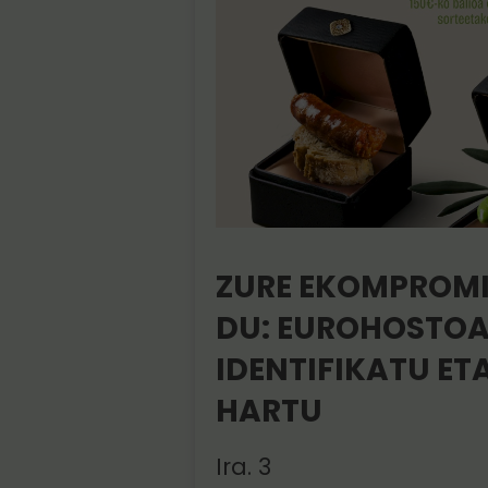
ZURE EKOMPROMI
DU: EUROHOSTO
IDENTIFIKATU ET
HARTU
Ira. 3