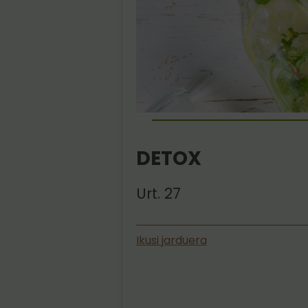
DETOX
Urt. 27
Ikusi jarduera